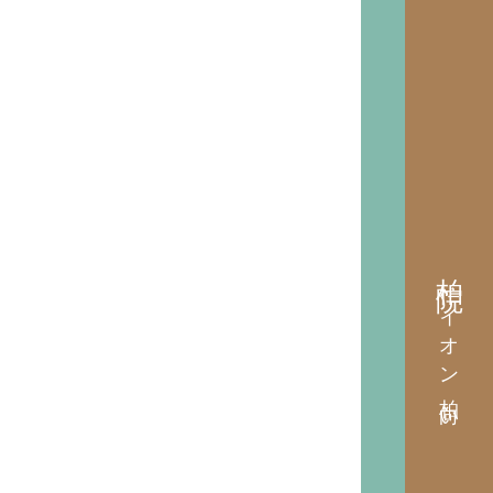
柏院
イオン柏向い